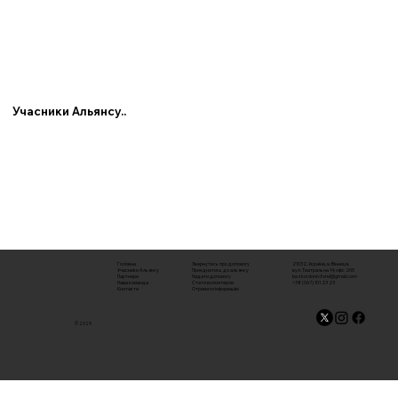
Учасники Альянсу..
21032, Україна, м. Вінниця,
Головна
Звернутись про допомогу
вул. Театральна 14, офіс 205
Учасники Альянсу
Приєднатись до альянсу
bezkordoniv.fond@gmail.com
Партнери
Надати допомогу
+38 (067) 101 23 23
Наша команда
Стати волонтером
Контакти
Отримати інформацію
© 2025